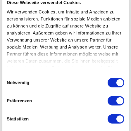
Diese Webseite verwendet Cookies
Wir verwenden Cookies, um Inhalte und Anzeigen zu
personalisieren, Funktionen für soziale Medien anbieten
zu können und die Zugriffe auf unsere Website zu
analysieren. Außerdem geben wir Informationen zu Ihrer
Verwendung unserer Website an unsere Partner für
soziale Medien, Werbung und Analysen weiter. Unsere
Partner führen diese Informationen möglicherweise mit
weiteren Daten zusammen, die Sie ihnen bereitgestellt
haben oder die sie im Rahmen Ihrer Nutzung der Dienste
Mühldorfer Mucovital prebiotic 20 kg
gesammelt haben.
Einwilligungsauswahl
10 Beurteilung
Beoordeling: 5/5
Beo
Notwendig
Vollwertiges Müsli für Pferde mit sensiblem Magen
Kann sich langanhaltend puffernd auf die
Präferenzen
Magensäure auswirken
Naturnahe Formulierung, reich an Ballaststoffen
und Pektin
Statistiken