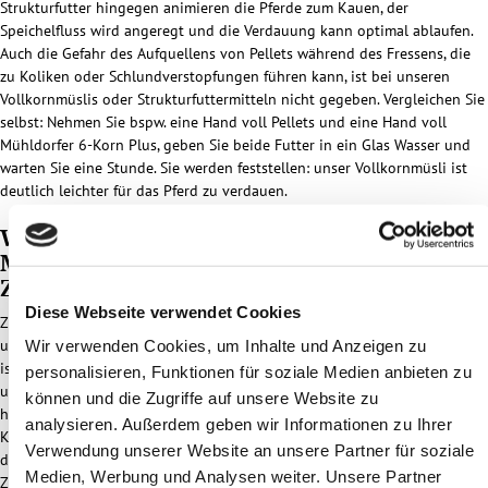
Strukturfutter hingegen animieren die Pferde zum Kauen, der
Speichelfluss wird angeregt und die Verdauung kann optimal ablaufen.
Auch die Gefahr des Aufquellens von Pellets während des Fressens, die
zu Koliken oder Schlundverstopfungen führen kann, ist bei unseren
Vollkornmüslis oder Strukturfuttermitteln nicht gegeben. Vergleichen Sie
selbst: Nehmen Sie bspw. eine Hand voll Pellets und eine Hand voll
Mühldorfer 6-Korn Plus, geben Sie beide Futter in ein Glas Wasser und
warten Sie eine Stunde. Sie werden feststellen: unser Vollkornmüsli ist
deutlich leichter für das Pferd zu verdauen.
Wir verwenden keine herkömmliche
Melasse, sondern hochwertigen
Zuckerrübensirup
Diese Webseite verwendet Cookies
Zuckerrübensirup ist ein reines Naturprodukt, das aus konzentriertem
und eingedicktem Zuckerrübensaft hergestellt wird. Melasse hingegen
Wir verwenden Cookies, um Inhalte und Anzeigen zu
ist lediglich ein Nebenerzeugnis der Zuckerproduktion, das aus
personalisieren, Funktionen für soziale Medien anbieten zu
unterschiedlichsten Pflanzen gewonnen werden kann. Zuckerrübensirup
können und die Zugriffe auf unsere Website zu
hilft uns bei Mühldorfer Pferdefutter auf synthetische
analysieren. Außerdem geben wir Informationen zu Ihrer
Konservierungsstoffe zu verzichten. Die Getreidekörner erhalten durch
Verwendung unserer Website an unsere Partner für soziale
den Sirup eine feine Ummantelung, die vor Vitalstoffverlusten schützt.
Medien, Werbung und Analysen weiter. Unsere Partner
Zusätzlich bindet er Feinstteile, sodass das Futter auch an