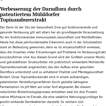
Verbesserung der Darmflora durch
patentiertem Mühldorfer
Topinamburextrakt
Der Darm ist der Sitz der Gesundheit. Eine gut funktionierende und
gesunde Verdauung gilt seit alters her als grundlegende Voraussetzung
für ein funktionierendes Immunsystem, Gesundheit und Wohlbefinden.
Heute hat diese jahrhundertealte Erkenntnis auch in der Schulmedizin
stark an Bedeutung gewonnen, denn es ist wissenschaftlich erwiesen,
dass die Ursachen vieler Erkrankungen auf Probleme im Verdauungstrakt
zurückzuführen sind. Aus diesem Grund wird der Großteil unserer Müslis
und getreidefreien Strukturfutter mit präbiotisch wirkendem Mühldorfer
Topinamburextrakt angereichert, das den Aufbau einer gesunden
Darmflora unterstützt und so anhaltend Vitalität und Pferdegesundheit
fördert. Unser Topinamburextrakt wird in einem aufwändigen,
patentierten Herstellungsverfahren durch gezielte laktogene
Fermentation im pH-Wert auf unter fünf abgesenkt. Bei diesem
natürlichen Biotechnologieprozess entstehen zwei bis drei Prozent
native Milchsäure im Extrakt, die eine selektive Nahrungsgrundlage für
positiv wirkende Darmbakterien darstellt. So reichern sich