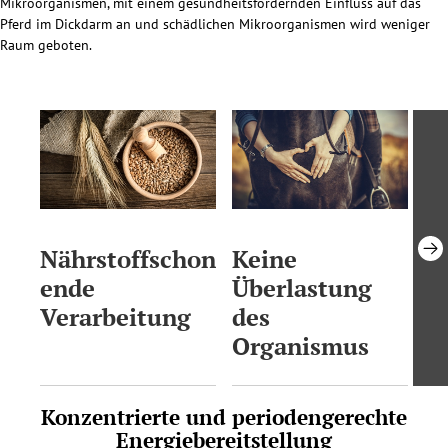
Mikroorganismen, mit einem gesundheitsfördernden Einfluss auf das
Pferd im Dickdarm an und schädlichen Mikroorganismen wird weniger
Raum geboten.
Nährstoffschon
Keine
O
ende
Überlastung
K
Verarbeitung
des
u
Organismus
R
Konzentrierte und periodengerechte
Energiebereitstellung