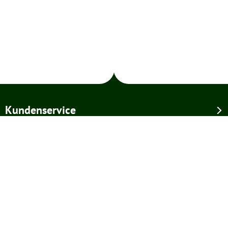
Kundenservice
Über uns
Newsletter
Melde mich an!
Diese Seite ist durch reCAPTCHA geschützt und es gelten die Google und
Nutzungsbedingungen
.