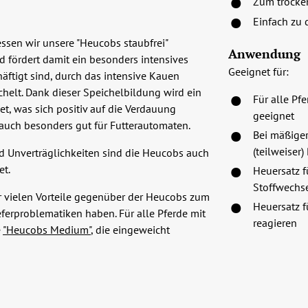
Zum trocke
Einfach zu 
ssen wir unsere "Heucobs staubfrei"
Anwendung
d fördert damit ein besonders intensives
Geeignet für:
äftigt sind, durch das intensive Kauen
elt. Dank dieser Speichelbildung wird ein
Für alle Pf
t, was sich positiv auf die Verdauung
geeignet
 auch besonders gut für Futterautomaten.
Bei mäßiger
(teilweiser)
d Unverträglichkeiten sind die Heucobs auch
et.
Heuersatz f
Stoffwechs
r vielen Vorteile gegenüber der Heucobs zum
Heuersatz f
eferproblematiken haben. Für alle Pferde mit
reagieren
e
"Heucobs Medium"
, die eingeweicht