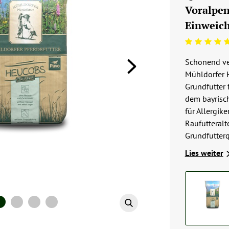
Voralpen
Einweich
Beoordeling: 5/5
Schonend ver
Mühldorfer H
Grundfutter 
dem bayrisc
für Allergike
Raufutteralt
Grundfutterq
Lies weiter