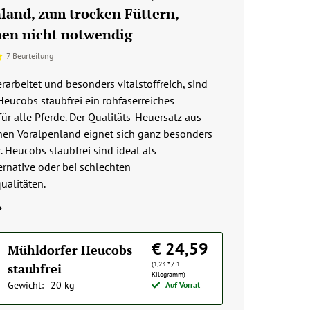
land, zum trocken Füttern,
en nicht notwendig
7 Beurteilung
arbeitet und besonders vitalstoffreich, sind
eucobs staubfrei ein rohfaserreiches
für alle Pferde. Der Qualitäts-Heuersatz aus
hen Voralpenland eignet sich ganz besonders
r. Heucobs staubfrei sind ideal als
ernative oder bei schlechten
ualitäten.
€ 24,59
Mühldorfer Heucobs
(1,23 * / 1
staubfrei
Kilogramm)
Gewicht:
20 kg
Auf Vorrat