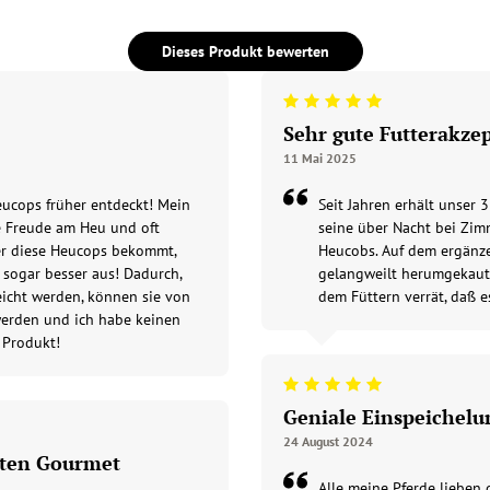
Dieses Produkt bewerten
Beoordeling: 5/5
Sehr gute Futterakze
11 Mai 2025
eucops früher entdeckt! Mein
Seit Jahren erhält unser 
ne Freude am Heu und oft
seine über Nacht bei Zi
er diese Heucops bekommt,
Heucobs. Auf dem ergänz
t sogar besser aus! Dadurch,
gelangweilt herumgekaut
icht werden, können sie von
dem Füttern verrät, daß e
 werden und ich habe keinen
 Produkt!
Beoordeling: 5/5
Geniale Einspeichelu
24 August 2024
nten Gourmet
Alle meine Pferde liebe