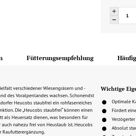
n
Fütterungsempfehlung
Häufig
ielfalt verschiedener Wiesengräsern und -
Wichtige Eig
land des Voralpenlandes wachsen. Schonendst
Optimale Ka
ldorfer Heucobs staubfrei ein rohfaserreiches
unktion. Die „Heucobs staubfrei“ können einen
Fördert ein
tt als Heuersatz dienen, was besonders für
Verzögerter
ter auch nahezu frei von Heustaub ist. Heucobs
Absolut sta
ur Raufutterergänzung.