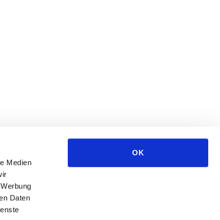
OK
le Medien
ir
, Werbung
ren Daten
ienste