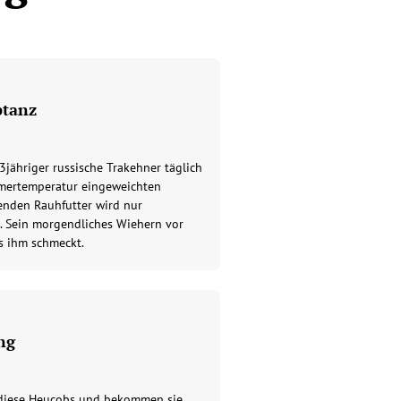
ptanz
33jähriger russische Trakehner täglich
mmertemperatur eingeweichten
enden Rauhfutter wird nur
. Sein morgendliches Wiehern vor
s ihm schmeckt.
ng
n diese Heucobs und bekommen sie